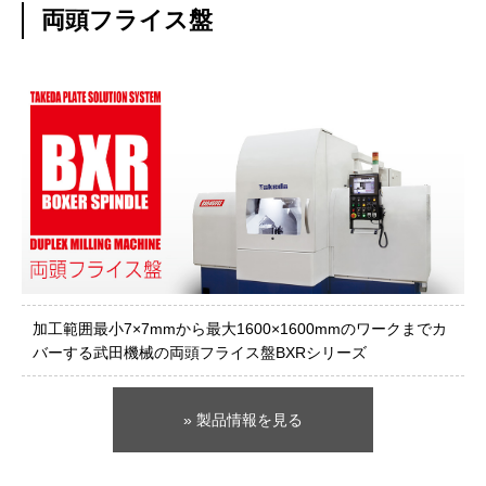
両頭フライス盤
加工範囲最小7×7mmから最大1600×1600mmのワークまでカ
バーする武田機械の両頭フライス盤BXRシリーズ
» 製品情報を見る