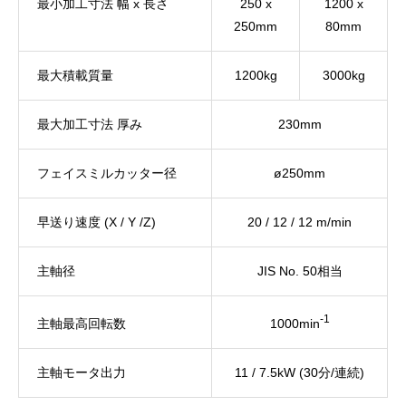
最小加工寸法 幅 x 長さ
250 x
1200 x
250mm
80mm
最大積載質量
1200kg
3000kg
最大加工寸法 厚み
230mm
フェイスミルカッター径
ø250mm
早送り速度 (X / Y /Z)
20 / 12 / 12 m/min
主軸径
JIS No. 50相当
-1
1000min
主軸最高回転数
主軸モータ出力
11 / 7.5kW (30分/連続)